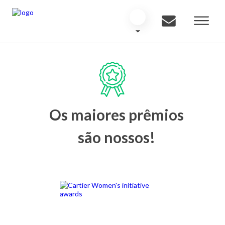
Os maiores prêmios
são nossos!