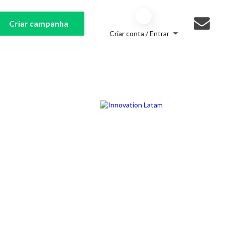
Criar campanha
Criar conta / Entrar