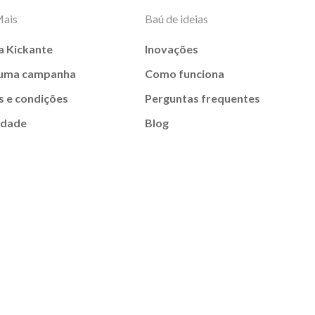
Mais
Baú de ideias
a Kickante
Inovações
 uma campanha
Como funciona
 e condições
Perguntas frequentes
idade
Blog