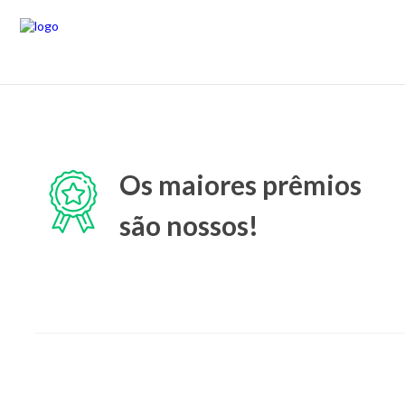
Os maiores prêmios
são nossos!