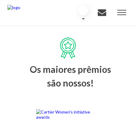
Os maiores prêmios
são nossos!