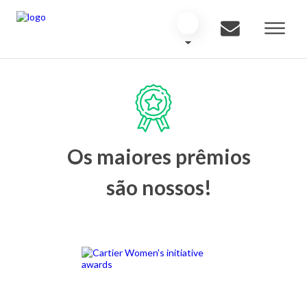
Os maiores prêmios
são nossos!