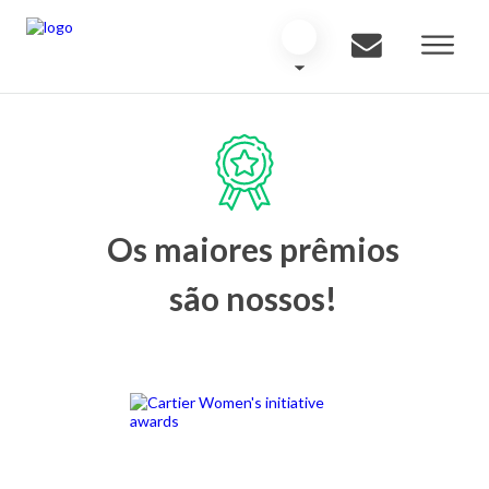
Os maiores prêmios
são nossos!