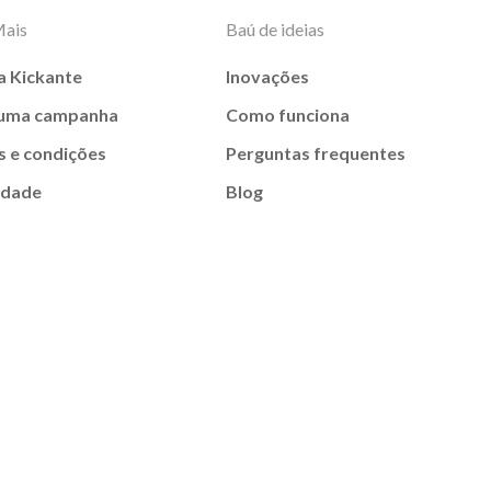
Mais
Baú de ideias
a Kickante
Inovações
 uma campanha
Como funciona
 e condições
Perguntas frequentes
idade
Blog