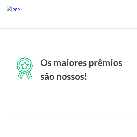
Os maiores prêmios
são nossos!