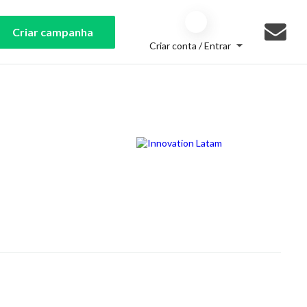
Criar campanha
Criar conta / Entrar