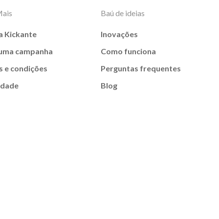
Mais
Baú de ideias
a Kickante
Inovações
 uma campanha
Como funciona
 e condições
Perguntas frequentes
idade
Blog