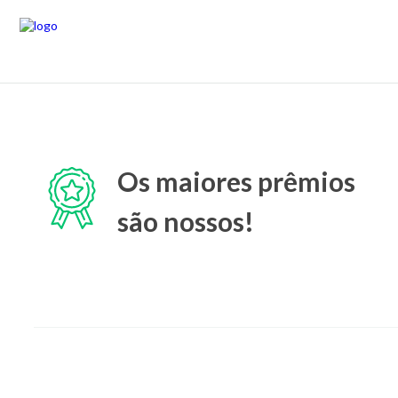
Os maiores prêmios
são nossos!