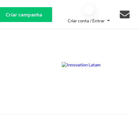
Criar campanha
Criar conta / Entrar