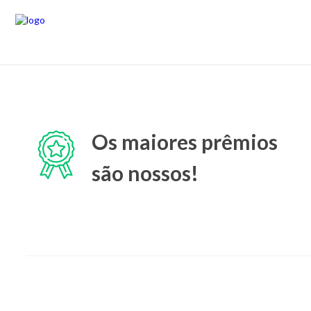
Os maiores prêmios
são nossos!