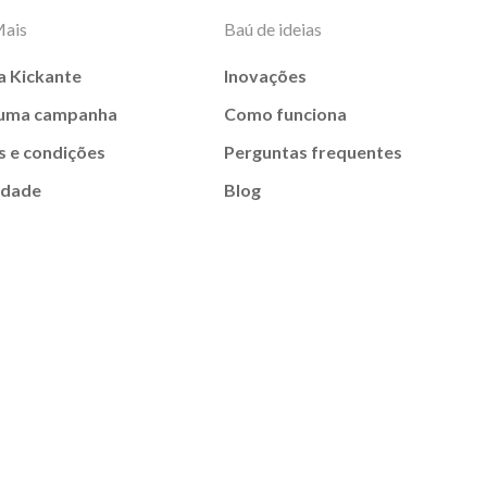
Mais
Baú de ideias
a Kickante
Inovações
 uma campanha
Como funciona
 e condições
Perguntas frequentes
idade
Blog