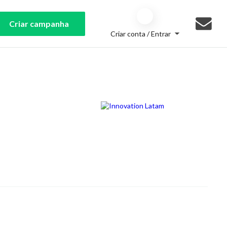
Criar campanha
Criar conta / Entrar