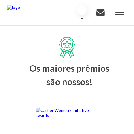
Os maiores prêmios
são nossos!