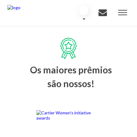
Os maiores prêmios
são nossos!