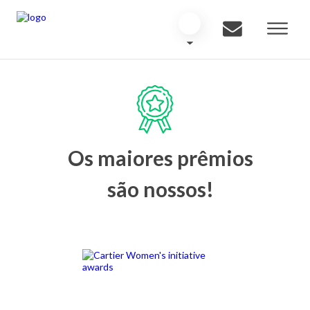
Os maiores prêmios
são nossos!