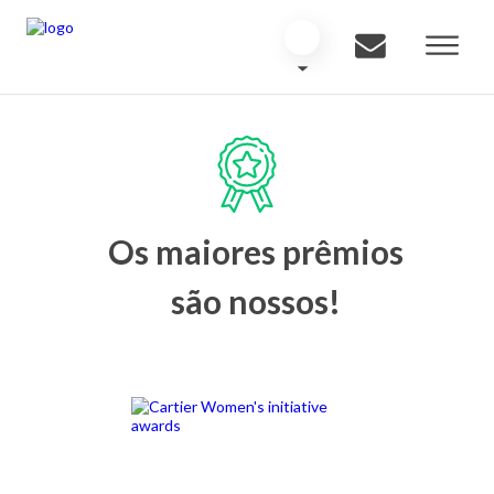
Os maiores prêmios
são nossos!