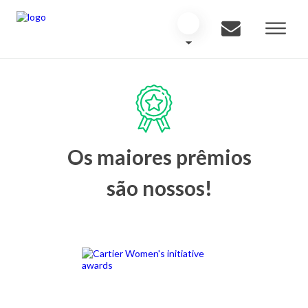
Os maiores prêmios
são nossos!