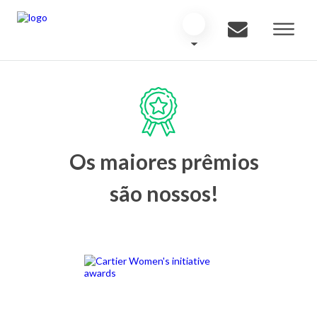
Os maiores prêmios
são nossos!