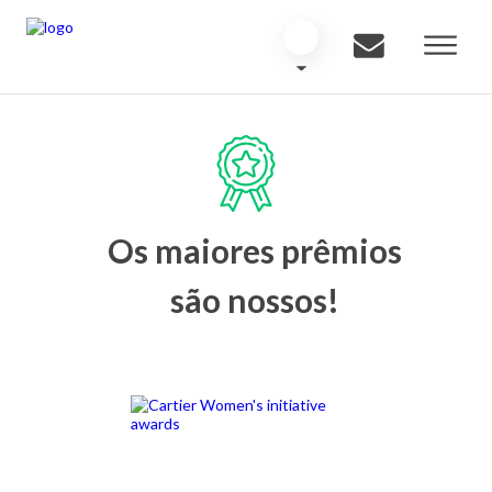
Os maiores prêmios
são nossos!