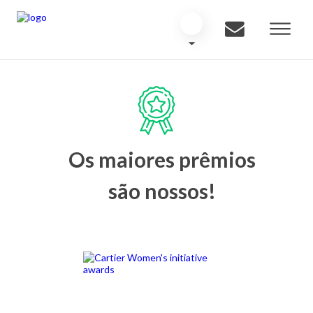
Os maiores prêmios
são nossos!