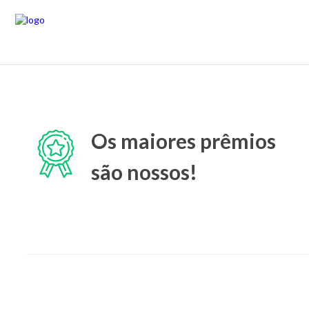
Os maiores prêmios
são nossos!