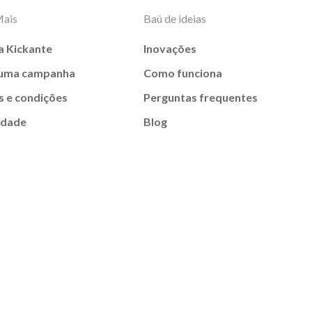
Mais
Baú de ideias
a Kickante
Inovações
 uma campanha
Como funciona
 e condições
Perguntas frequentes
idade
Blog