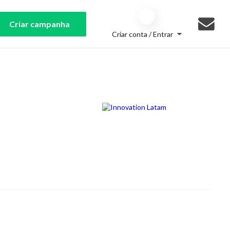
Criar campanha
Criar conta / Entrar