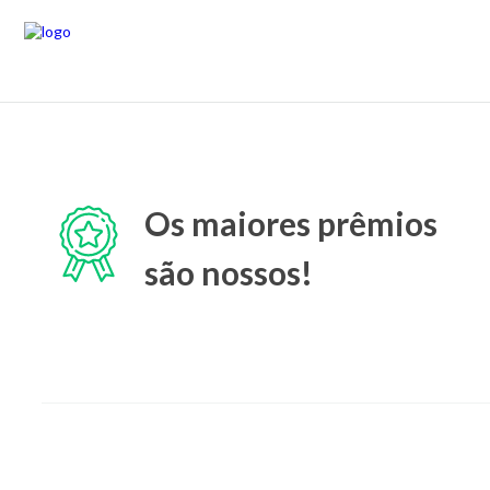
Os maiores prêmios
são nossos!