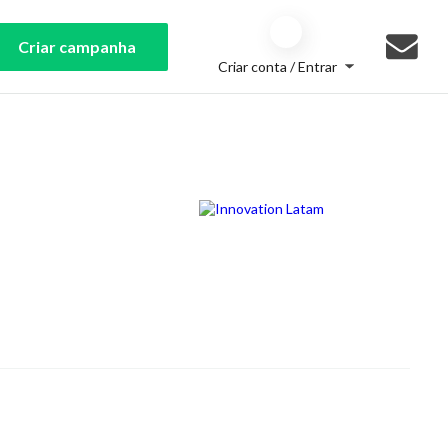
Criar campanha
Criar conta / Entrar