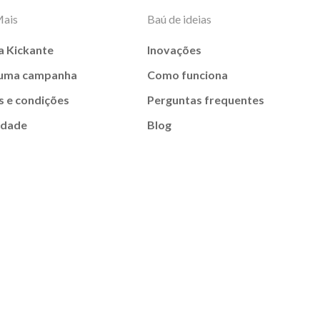
Mais
Baú de ideias
a Kickante
Inovações
 uma campanha
Como funciona
 e condições
Perguntas frequentes
idade
Blog