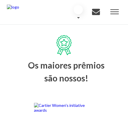
Os maiores prêmios
são nossos!