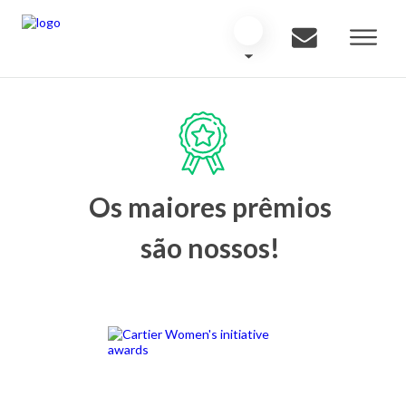
Os maiores prêmios
são nossos!