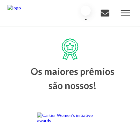
Os maiores prêmios
são nossos!