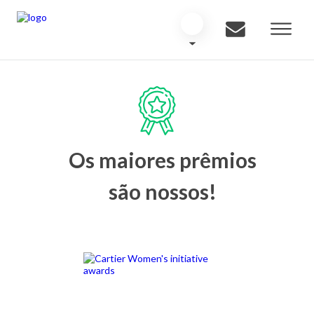
Os maiores prêmios
são nossos!