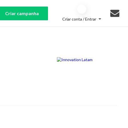
Criar campanha
Criar conta / Entrar