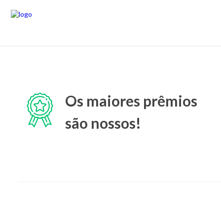
Os maiores prêmios
são nossos!