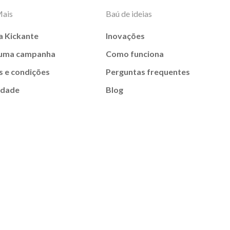
Mais
Baú de ideias
a Kickante
Inovações
 uma campanha
Como funciona
 e condições
Perguntas frequentes
idade
Blog