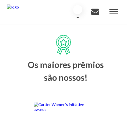
Os maiores prêmios
são nossos!