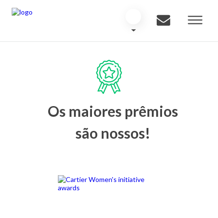
Os maiores prêmios
são nossos!