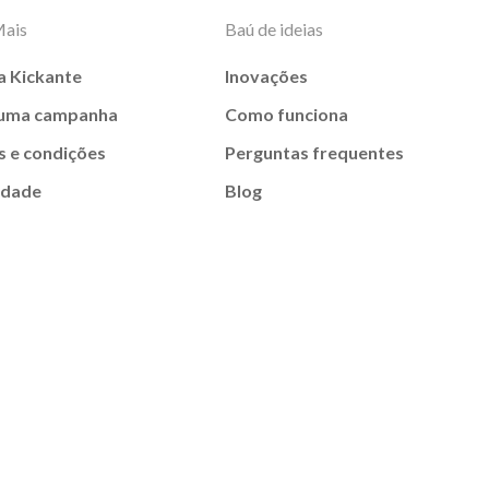
Mais
Baú de ideias
a Kickante
Inovações
 uma campanha
Como funciona
 e condições
Perguntas frequentes
idade
Blog