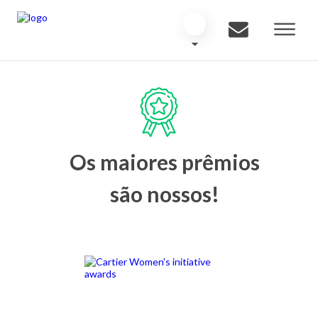
Os maiores prêmios
são nossos!