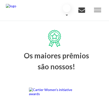
Os maiores prêmios
são nossos!