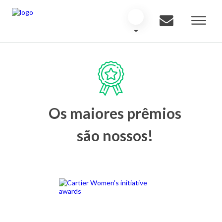
Os maiores prêmios
são nossos!