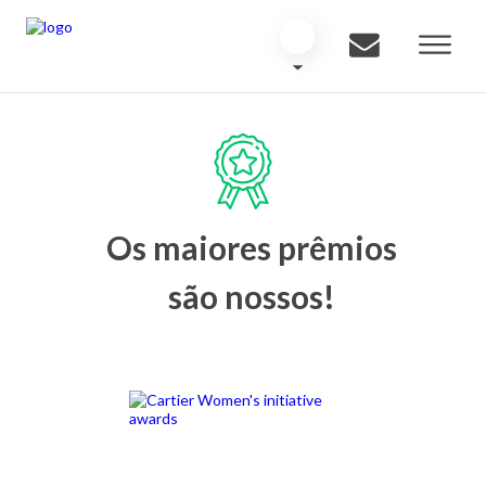
Os maiores prêmios
são nossos!