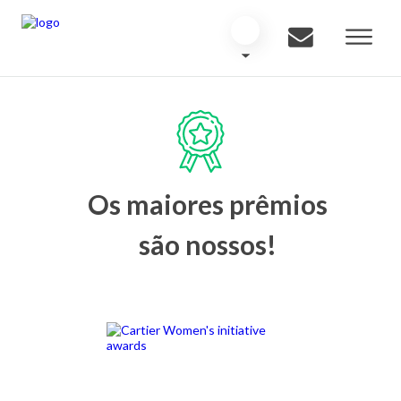
Os maiores prêmios
são nossos!