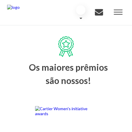
Os maiores prêmios
são nossos!