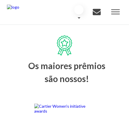
Os maiores prêmios
são nossos!