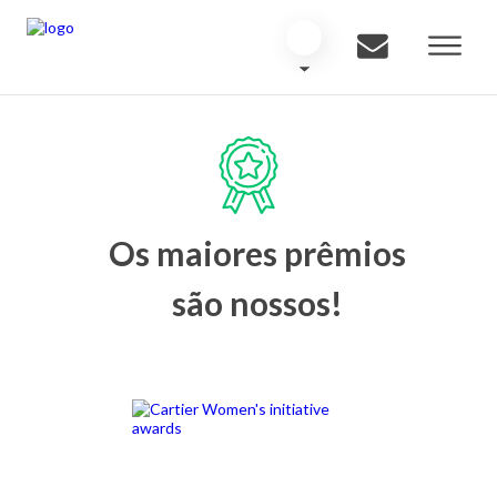
Os maiores prêmios
são nossos!