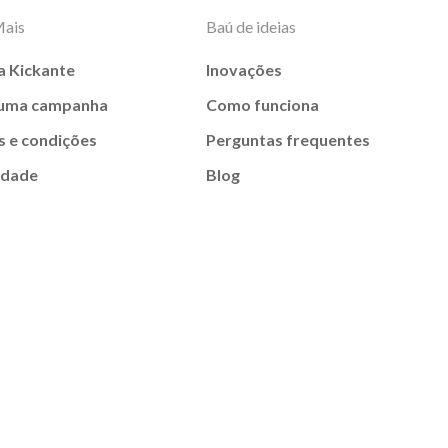
Mais
Baú de ideias
a Kickante
Inovações
 uma campanha
Como funciona
 e condições
Perguntas frequentes
idade
Blog