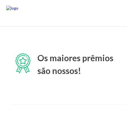
Os maiores prêmios
são nossos!