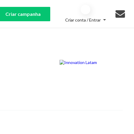
Criar campanha
Criar conta / Entrar