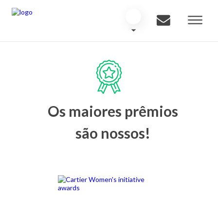
Os maiores prêmios
são nossos!