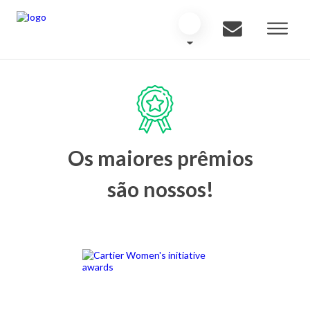
Os maiores prêmios
são nossos!