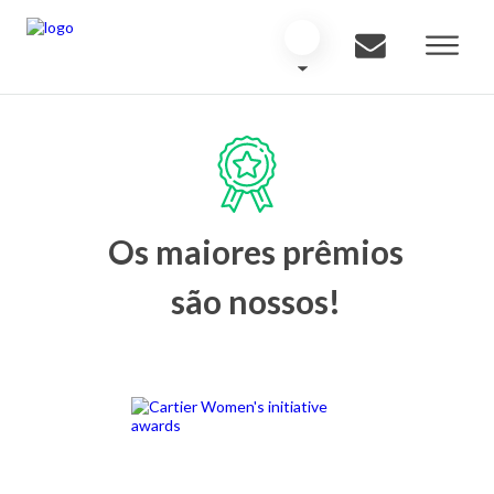
Os maiores prêmios
são nossos!