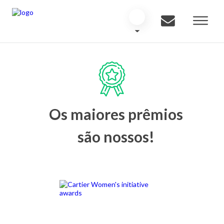
Os maiores prêmios
são nossos!