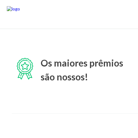
Os maiores prêmios
são nossos!