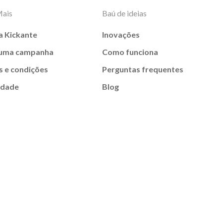
Mais
Baú de ideias
a Kickante
Inovações
 uma campanha
Como funciona
 e condições
Perguntas frequentes
idade
Blog