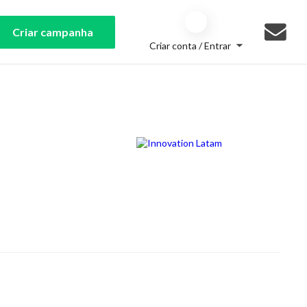
Criar campanha
Criar conta / Entrar