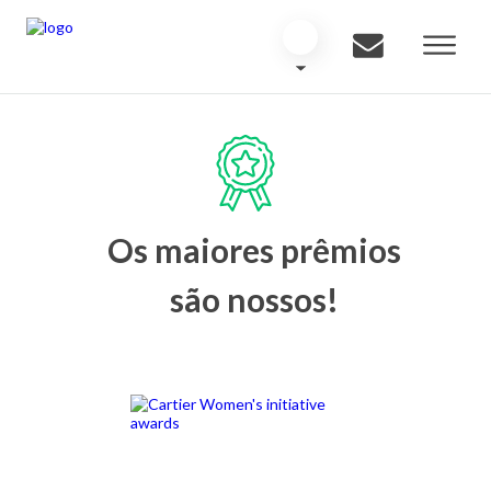
Os maiores prêmios
são nossos!