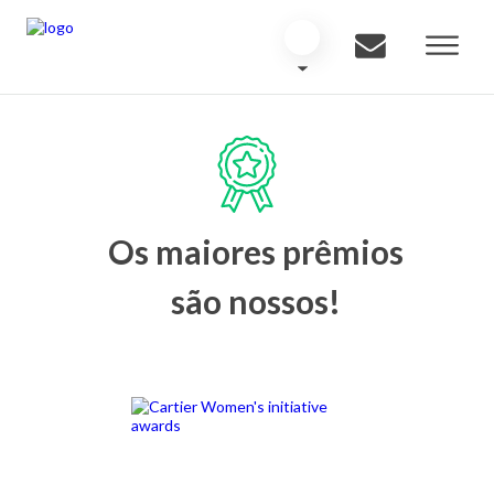
Os maiores prêmios
são nossos!