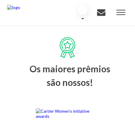
Os maiores prêmios
são nossos!