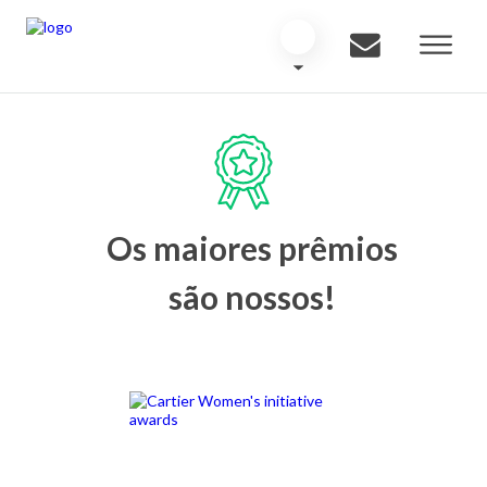
Os maiores prêmios
são nossos!