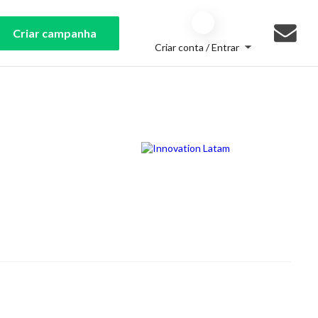
Criar campanha
Criar conta / Entrar