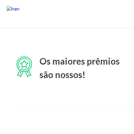
Os maiores prêmios
são nossos!