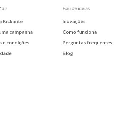
Mais
Baú de ideias
a Kickante
Inovações
 uma campanha
Como funciona
 e condições
Perguntas frequentes
idade
Blog