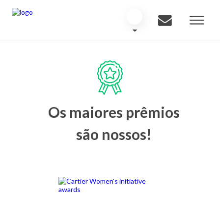
Os maiores prêmios
são nossos!