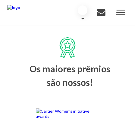
Os maiores prêmios
são nossos!