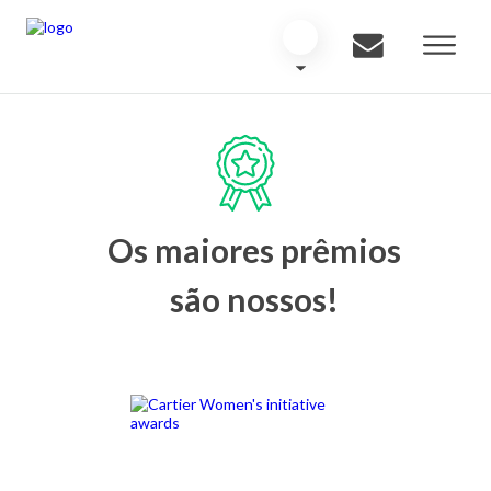
Os maiores prêmios
são nossos!