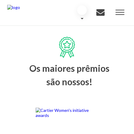
Os maiores prêmios
são nossos!