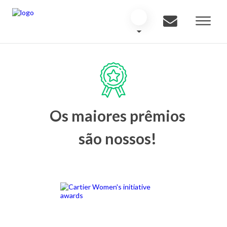
Os maiores prêmios
são nossos!